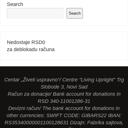
Search
Search
Nedostaje RSD
0
za deblokadu računa
Centar „Živeti uspravno“/ Centre "Living Upriight" Trg
Slobode 3, Novi Sad
Račun za donacije/ Bank account for donations in
RSD 340-11001286-31
Devizni račun/ The bank account for donations in
other currencies: SWIFT CODE: GIBARS22 IBAN:
RS35340000001100128631 Dizajn: Fabrika sajtova,