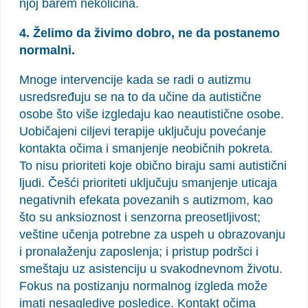
njoj barem nekolicina.
4. Želimo da živimo dobro, ne da postanemo
normalni.
Mnoge intervencije kada se radi o autizmu
usredsređuju se na to da učine da autistične
osobe što više izgledaju kao neautistične osobe.
Uobičajeni ciljevi terapije uključuju povećanje
kontakta očima i smanjenje neobičnih pokreta.
To nisu prioriteti koje obično biraju sami autistični
ljudi. Češći prioriteti uključuju smanjenje uticaja
negativnih efekata povezanih s autizmom, kao
što su anksioznost i senzorna preosetljivost;
veštine učenja potrebne za uspeh u obrazovanju
i pronalaženju zaposlenja; i pristup podršci i
smeštaju uz asistenciju u svakodnevnom životu.
Fokus na postizanju normalnog izgleda može
imati nesagledive posledice. Kontakt očima