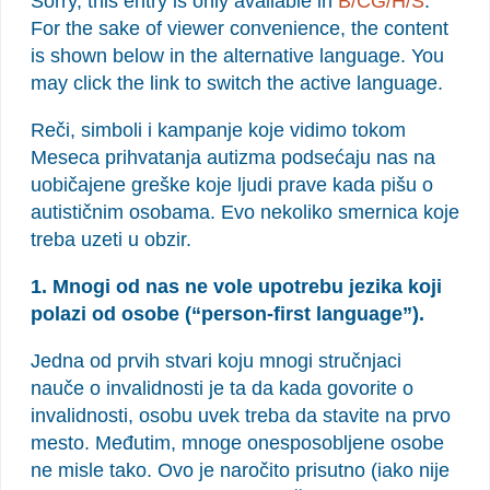
Sorry, this entry is only available in
B/CG/H/S
.
For the sake of viewer convenience, the content
is shown below in the alternative language. You
may click the link to switch the active language.
Reči, simboli i kampanje koje vidimo tokom
Meseca prihvatanja autizma podsećaju nas na
uobičajene greške koje ljudi prave kada pišu o
autističnim osobama. Evo nekoliko smernica koje
treba uzeti u obzir.
1. Mnogi od nas ne vole upotrebu jezika koji
polazi od osobe (“person-first language”).
Jedna od prvih stvari koju mnogi stručnjaci
nauče o invalidnosti je ta da kada govorite o
invalidnosti, osobu uvek treba da stavite na prvo
mesto. Međutim, mnoge onesposobljene osobe
ne misle tako. Ovo je naročito prisutno (iako nije