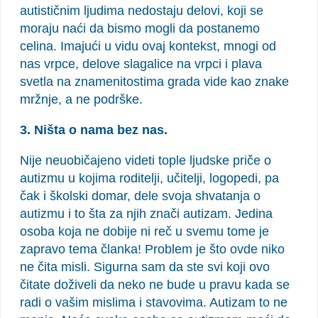
autističnim ljudima nedostaju delovi, koji se
moraju naći da bismo mogli da postanemo
celina. Imajući u vidu ovaj kontekst, mnogi od
nas vrpce, delove slagalice na vrpci i plava
svetla na znamenitostima grada vide kao znake
mržnje, a ne podrške.
3. Ništa o nama bez nas.
Nije neuobičajeno videti tople ljudske priče o
autizmu u kojima roditelji, učitelji, logopedi, pa
čak i školski domar, dele svoja shvatanja o
autizmu i to šta za njih znači autizam. Jedina
osoba koja ne dobije ni reč u svemu tome je
zapravo tema članka! Problem je što ovde niko
ne čita misli. Sigurna sam da ste svi koji ovo
čitate doživeli da neko ne bude u pravu kada se
radi o vašim mislima i stavovima. Autizam to ne