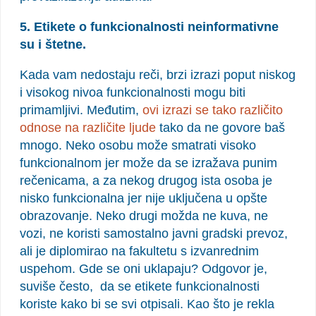
5. Etikete o funkcionalnosti neinformativne
su i štetne.
Kada vam nedostaju reči, brzi izrazi poput niskog
i visokog nivoa funkcionalnosti mogu biti
primamljivi. Međutim,
ovi izrazi se tako različito
odnose na različite ljude
tako da ne govore baš
mnogo. Neko osobu može smatrati visoko
funkcionalnom jer može da se izražava punim
rečenicama, a za nekog drugog ista osoba je
nisko funkcionalna jer nije uključena u opšte
obrazovanje. Neko drugi možda ne kuva, ne
vozi, ne koristi samostalno javni gradski prevoz,
ali je diplomirao na fakultetu s izvanrednim
uspehom. Gde se oni uklapaju? Odgovor je,
suviše često, da se etikete funkcionalnosti
koriste kako bi se svi otpisali. Kao što je rekla