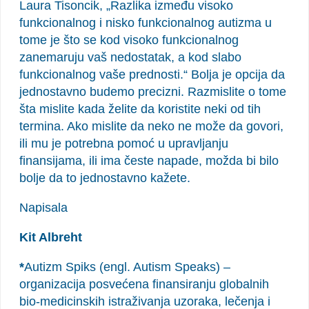
Laura Tisoncik, „Razlika između visoko
funkcionalnog i nisko funkcionalnog autizma u
tome je što se kod visoko funkcionalnog
zanemaruju vaš nedostatak, a kod slabo
funkcionalnog vaše prednosti.“ Bolja je opcija da
jednostavno budemo precizni. Razmislite o tome
šta mislite kada želite da koristite neki od tih
termina. Ako mislite da neko ne može da govori,
ili mu je potrebna pomoć u upravljanju
finansijama, ili ima česte napade, možda bi bilo
bolje da to jednostavno kažete.
Napisala
Kit Albreht
*
Autizm Spiks (engl. Autism Speaks) –
organizacija posvećena finansiranju globalnih
bio-medicinskih istraživanja uzoraka, lečenja i