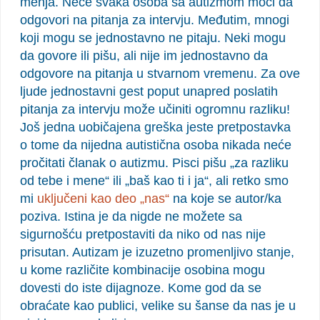
menja. Neće svaka osoba sa autizmom moći da
odgovori na pitanja za intervju. Međutim, mnogi
koji mogu se jednostavno ne pitaju. Neki mogu
da govore ili pišu, ali nije im jednostavno da
odgovore na pitanja u stvarnom vremenu. Za ove
ljude jednostavni gest poput unapred poslatih
pitanja za intervju može učiniti ogromnu razliku!
Još jedna uobičajena greška jeste pretpostavka
o tome da nijedna autistična osoba nikada neće
pročitati članak o autizmu. Pisci pišu „za razliku
od tebe i mene“ ili „baš kao ti i ja“, ali retko smo
mi
uključeni kao deo „nas“
na koje se autor/ka
poziva. Istina je da nigde ne možete sa
sigurnošću pretpostaviti da niko od nas nije
prisutan. Autizam je izuzetno promenljivo stanje,
u kome različite kombinacije osobina mogu
dovesti do iste dijagnoze. Kome god da se
obraćate kao publici, velike su šanse da nas je u