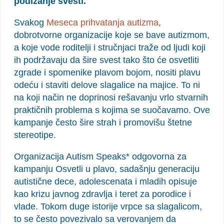
podizanje svesti.
Svakog
Meseca prihvatanja autizma
,
dobrotvorne organizacije koje se bave autizmom,
a koje vode roditelji i stručnjaci traže od ljudi koji
ih podržavaju da šire svest tako što će osvetliti
zgrade i spomenike plavom bojom, nositi plavu
odeću i staviti delove slagalice na majice. To ni
na koji način ne doprinosi rešavanju vrlo stvarnih
praktičnih problema s kojima se suočavamo. Ove
kampanje često šire strah i promovišu štetne
stereotipe.
Organizacija Autism Speaks* odgovorna za
kampanju Osvetli u plavo, sadašnju generaciju
autistične dece, adolescenata i mladih opisuje
kao krizu javnog zdravlja i teret za porodice i
vlade. Tokom duge istorije vrpce sa slagalicom,
to se često povezivalo sa verovanjem da