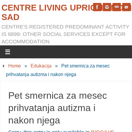
CENTRE LIVING UPRIGHT NOVI
SAD
CENTRE'S REGISTERED PREDOMINANT ACTIVITY
IS 8899: OTHER SOCIAL SERVICES EXCEPT FOR
ACCOMMODATION
Home
»
Edukacija
»
Pet smernica za mesec
prihvatanja autizma i nakon njega
Pet smernica za mesec
prihvatanja autizma i
nakon njega