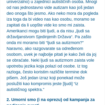
univerzalno) u zajednici autističnih osoba. Mnogi
od nas jednostavno vide autizam kao još jedan
deo onoga što jesmo. Ako neko mora da pogleda
iza toga da bi video nas kao osobu, moramo se
zapitati da li uopšte vide ko smo mi zaista.
Amerikanci mogu biti ljudi, a da nisu „ljudi sa
državljanstvom Sjedinjenih Država“. Pa zašto
onda mi moramo biti “ljudi sa autizmom?”
Naravno, ako razgovarate sa određenom
osobom, uvek je najbolje pitati je kako želi da joj
se obraćate. Neki ljudi sa autizmom zaista vole
upotrebu jezika koja polazi od osobe. Iz tog
razloga, često koristim različite termine dok
pišem. Još jedan izraz koji ponekad može
poslužiti kao kompromis jeste [ljudi] “iz
autističnog spektra.”
2. Umorni smo (i na oprezu) od kampanja za