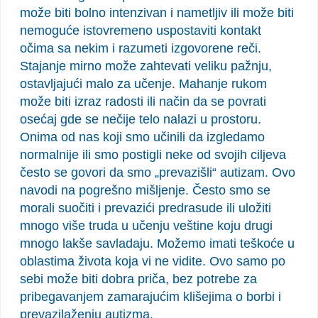
može biti bolno intenzivan i nametljiv ili može biti
nemoguće istovremeno uspostaviti kontakt
očima sa nekim i razumeti izgovorene reči.
Stajanje mirno može zahtevati veliku pažnju,
ostavljajući malo za učenje. Mahanje rukom
može biti izraz radosti ili način da se povrati
osećaj gde se nečije telo nalazi u prostoru.
Onima od nas koji smo učinili da izgledamo
normalnije ili smo postigli neke od svojih ciljeva
često se govori da smo „prevazišli“ autizam. Ovo
navodi na pogrešno mišljenje. Često smo se
morali suočiti i prevazići predrasude ili uložiti
mnogo više truda u učenju veštine koju drugi
mnogo lakše savladaju. Možemo imati teškoće u
oblastima života koja vi ne vidite. Ovo samo po
sebi može biti dobra priča, bez potrebe za
pribegavanjem zamarajućim klišejima o borbi i
prevazilaženju autizma.