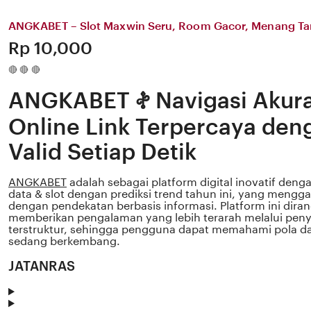
ANGKABET – Slot Maxwin Seru, Room Gacor, Menang Tan
Price:
Rp 10,000
🔴 🔴 🔴
ANGKABET 𖤝 Navigasi Akura
Online Link Terpercaya den
Valid Setiap Detik
ANGKABET
adalah sebagai platform digital inovatif deng
data & slot dengan prediksi trend tahun ini, yang meng
dengan pendekatan berbasis informasi. Platform ini dira
memberikan pengalaman yang lebih terarah melalui peny
terstruktur, sehingga pengguna dapat memahami pola 
sedang berkembang.
JATANRAS