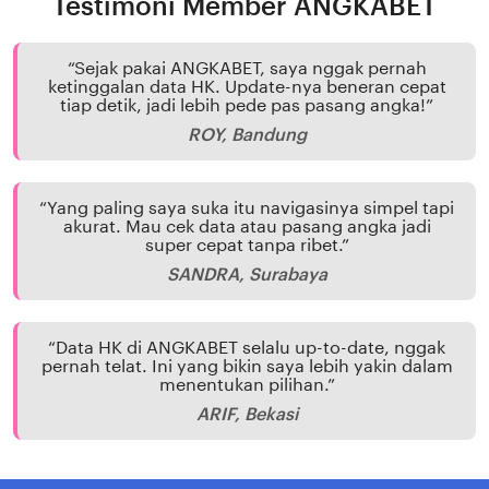
Testimoni Member ANGKABET
“Sejak pakai ANGKABET, saya nggak pernah
ketinggalan data HK. Update-nya beneran cepat
tiap detik, jadi lebih pede pas pasang angka!”
ROY, Bandung
“Yang paling saya suka itu navigasinya simpel tapi
akurat. Mau cek data atau pasang angka jadi
super cepat tanpa ribet.”
SANDRA, Surabaya
“Data HK di ANGKABET selalu up-to-date, nggak
pernah telat. Ini yang bikin saya lebih yakin dalam
menentukan pilihan.”
ARIF, Bekasi