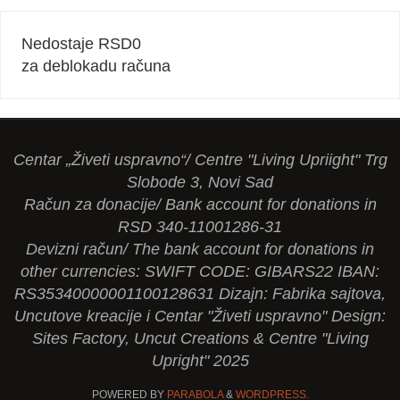
Nedostaje RSD
0
za deblokadu računa
Centar „Živeti uspravno“/ Centre "Living Upriight" Trg
Slobode 3, Novi Sad
Račun za donacije/ Bank account for donations in
RSD 340-11001286-31
Devizni račun/ The bank account for donations in
other currencies: SWIFT CODE: GIBARS22 IBAN:
RS35340000001100128631 Dizajn: Fabrika sajtova,
Uncutove kreacije i Centar "Živeti uspravno" Design:
Sites Factory, Uncut Creations & Centre "Living
Upright" 2025
POWERED BY
PARABOLA
&
WORDPRESS.