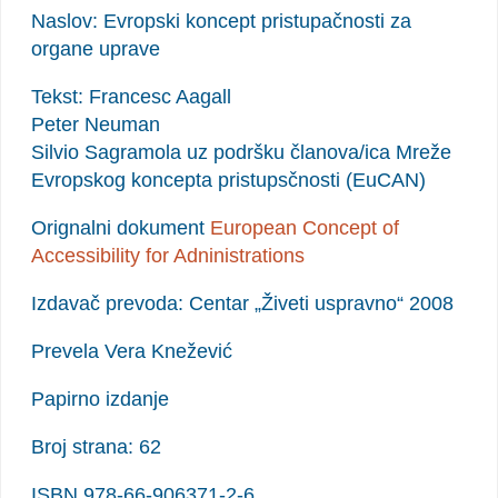
Naslov: Evropski koncept pristupačnosti za
organe uprave
Tekst: Francesc Aagall
Peter Neuman
Silvio Sagramola uz podršku članova/ica Mreže
Evropskog koncepta pristupsčnosti (EuCAN)
Orignalni dokument
European Concept of
Accessibility for Adninistrations
Izdavač prevoda: Centar „Živeti uspravno“ 2008
Prevela Vera Knežević
Papirno izdanje
Broj strana: 62
ISBN 978-66-906371-2-6