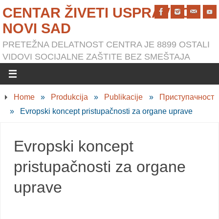
CENTAR ŽIVETI USPRAVNO
NOVI SAD
PRETEŽNA DELATNOST CENTRA JE 8899 OSTALI
VIDOVI SOCIJALNE ZAŠTITE BEZ SMEŠTAJA
Home
»
Produkcija
»
Publikacije
»
Приступачност
»
Evropski koncept pristupačnosti za organe uprave
Evropski koncept
pristupačnosti za organe
uprave