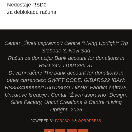
Nedostaje RSD
0
za deblokadu računa
Centar „Živeti uspravno“/ Centre "Living Upriight" Trg
Slobode 3, Novi Sad
Račun za donacije/ Bank account for donations in
RSD 340-11001286-31
Devizni račun/ The bank account for donations in
other currencies: SWIFT CODE: GIBARS22 IBAN:
RS35340000001100128631 Dizajn: Fabrika sajtova,
Uncutove kreacije i Centar "Živeti uspravno" Design:
Sites Factory, Uncut Creations & Centre "Living
Upright" 2025
POWERED BY
PARABOLA
&
WORDPRESS.