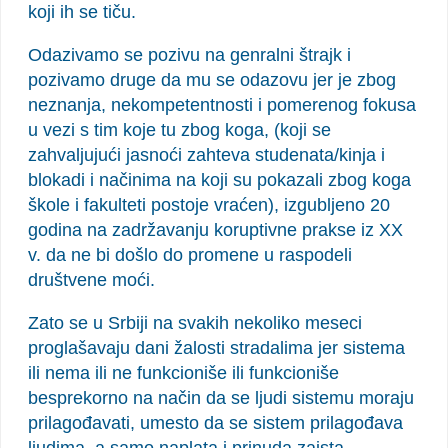
koji ih se tiču.
Odazivamo se pozivu na genralni štrajk i
pozivamo druge da mu se odazovu jer je zbog
neznanja, nekompetentnosti i pomerenog fokusa
u vezi s tim koje tu zbog koga, (koji se
zahvaljujući jasnoći zahteva studenata/kinja i
blokadi i načinima na koji su pokazali zbog koga
škole i fakulteti postoje vraćen), izgubljeno 20
godina na zadržavanju koruptivne prakse iz XX
v. da ne bi došlo do promene u raspodeli
društvene moći.
Zato se u Srbiji na svakih nekoliko meseci
proglašavaju dani žalosti stradalima jer sistema
ili nema ili ne funkcioniše ili funkcioniše
besprekorno na način da se ljudi sistemu moraju
prilagođavati, umesto da se sistem prilagođava