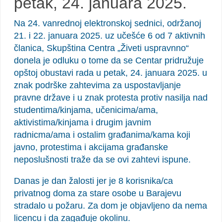
petak, 24. januara 2025.
Na 24. vanrednoj elektronskoj sednici, održanoj
21. i 22. januara 2025. uz učešće 6 od 7 aktivnih
članica, Skupština Centra „Živeti uspravnno“
donela je odluku o tome da se Centar pridružuje
opštoj obustavi rada u petak, 24. januara 2025. u
znak podrške zahtevima za uspostavljanje
pravne države i u znak protesta protiv nasilja nad
studentima/kinjama, učenicima/ama,
aktivistima/kinjama i drugim javnim
radnicma/ama i ostalim građanima/kama koji
javno, protestima i akcijama građanske
neposlušnosti traže da se ovi zahtevi ispune.
Danas je dan žalosti jer je 8 korisnika/ca
privatnog doma za stare osobe u Barajevu
stradalo u požaru. Za dom je objavljeno da nema
licencu i da zagađuje okolinu.