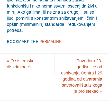
ljudima, a samo naplata i prinuda zaista
funkcionišu i niko nema stvarni osećaj da živi u
miru. Ako ga iima, ili ne zna za drugo ili su se
ljudi pomirili s konstantnim snižavanjem ličnih i
opštih (minimalnih) standarda i redukovanjem
potreba.
BOOKMARK THE
PERMALINK
.
«
O sistemskoj
Povodom 23.
diskriminaciji
godišnjice od
osnivanja Centra i 25
godina od otvaramja
savetovališta iz koga
je proistekao
»