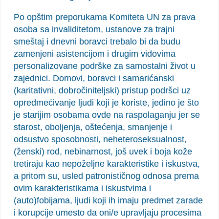
Po opštim preporukama Komiteta UN za prava
osoba sa invaliditetom, ustanove za trajni
smeštaj i dnevni boravci trebalo bi da budu
zamenjeni asistencijom i drugim vidovima
personalizovane podrške za samostalni život u
zajednici. Domovi, boravci i samarićanski
(karitativni, dobročiniteljski) pristup podršci uz
opredmećivanje ljudi koji je koriste, jedino je što
je starijim osobama ovde na raspolaganju jer se
starost, oboljenja, oštećenja, smanjenje i
odsustvo sposobnosti, neheteroseksualnost,
(ženski) rod, nebinarnost, još uvek i boja kože
tretiraju kao nepoželjne karakteristike i iskustva,
a pritom su, usled patronističnog odnosa prema
ovim karakteristikama i iskustvima i
(auto)fobijama, ljudi koji ih imaju predmet zarade
i korupcije umesto da oni/e upravljaju procesima