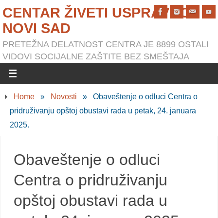
CENTAR ŽIVETI USPRAVNO
NOVI SAD
PRETEŽNA DELATNOST CENTRA JE 8899 OSTALI
VIDOVI SOCIJALNE ZAŠTITE BEZ SMEŠTAJA
Home
»
Novosti
»
Obaveštenje o odluci Centra o
pridruživanju opštoj obustavi rada u petak, 24. januara
2025.
Obaveštenje o odluci
Centra o pridruživanju
opštoj obustavi rada u