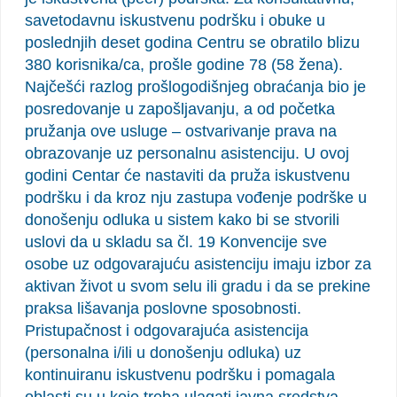
savetodavnu iskustvenu podršku i obuke u
poslednjih deset godina Centru se obratilo blizu
380 korisnika/ca, prošle godine 78 (58 žena).
Najčešći razlog prošlogodišnjeg obraćanja bio je
posredovanje u zapošljavanju, a od početka
pružanja ove usluge – ostvarivanje prava na
obrazovanje uz personalnu asistenciju. U ovoj
godini Centar će nastaviti da pruža iskustvenu
podršku i da kroz nju zastupa vođenje podrške u
donošenju odluka u sistem kako bi se stvorili
uslovi da u skladu sa čl. 19 Konvencije sve
osobe uz odgovarajuću asistenciju imaju izbor za
aktivan život u svom selu ili gradu i da se prekine
praksa lišavanja poslovne sposobnosti.
Pristupačnost i odgovarajuća asistencija
(personalna i/ili u donošenju odluka) uz
kontinuiranu iskustvenu podršku i pomagala