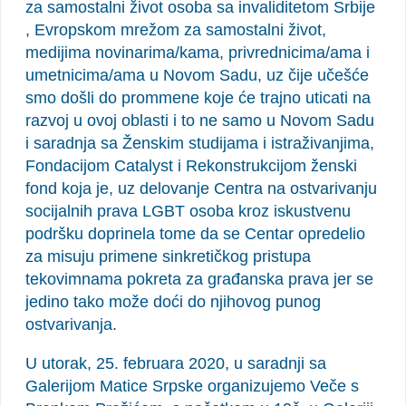
za samostalni život osoba sa invaliditetom Srbije
, Evropskom mrežom za samostalni život,
medijima novinarima/kama, privrednicima/ama i
umetnicima/ama u Novom Sadu, uz čije učešće
smo došli do prommene koje će trajno uticati na
razvoj u ovoj oblasti i to ne samo u Novom Sadu
i saradnja sa Ženskim studijama i istraživanjima,
Fondacijom Catalyst i Rekonstrukcijom ženski
fond koja je, uz delovanje Centra na ostvarivanju
socijalnih prava LGBT osoba kroz iskustvenu
podršku doprinela tome da se Centar opredelio
za misuju primene sinkretičkog pristupa
tekovimnama pokreta za građanska prava jer se
jedino tako može doći do njihovog punog
ostvarivanja.
U utorak, 25. februara 2020, u saradnji sa
Galerijom Matice Srpske organizujemo Veče s