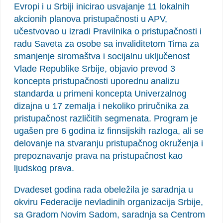
Evropi i u Srbiji inicirao usvajanje 11 lokalnih
akcionih planova pristupačnosti u APV,
učestvovao u izradi Pravilnika o pristupačnosti i
radu Saveta za osobe sa invaliditetom Tima za
smanjenje siromaštva i socijalnu uključenost
Vlade Republike Srbije, objavio prevod 3
koncepta pristupačnosti uporednu analizu
standarda u primeni koncepta Univerzalnog
dizajna u 17 zemalja i nekoliko priručnika za
pristupačnost različitih segmenata. Program je
ugašen pre 6 godina iz finnsijskih razloga, ali se
delovanje na stvaranju pristupačnog okruženja i
prepoznavanje prava na pristupačnost kao
ljudskog prava.
Dvadeset godina rada obeležila je saradnja u
okviru Federacije nevladinih organizacija Srbije,
sa Gradom Novim Sadom, saradnja sa Centrom