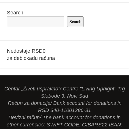
Search
Search
Nedostaje RSD
0
za deblokadu računa
Centar „Živeti uspravno“/ Centre "Living Upriight" Trg
Slobode 3, Novi Sad
Račun za donacije/ Bank account for donations in
RSD 340-11001286-31
Devizni račun/ The bank account for donations in
other currencies: SWIFT CODE: GIBARS22 IBAN: