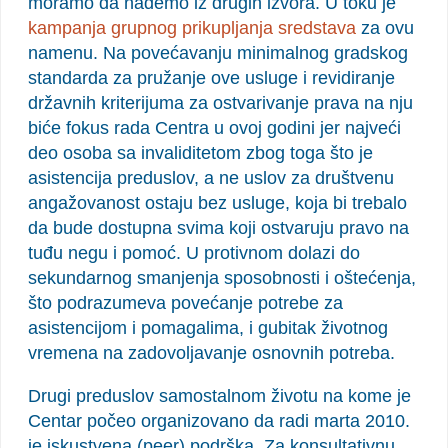
moramo da nađemo iz drugih izvora. U toku je
kampanja grupnog prikupljanja sredstava
za ovu
namenu. Na povećavanju minimalnog gradskog
standarda za pružanje ove usluge i revidiranje
državnih kriterijuma za ostvarivanje prava na nju
biće fokus rada Centra u ovoj godini jer najveći
deo osoba sa invaliditetom zbog toga što je
asistencija preduslov, a ne uslov za društvenu
angažovanost ostaju bez usluge, koja bi trebalo
da bude dostupna svima koji ostvaruju pravo na
tuđu negu i pomoć. U protivnom dolazi do
sekundarnog smanjenja sposobnosti i oštećenja,
što podrazumeva povećanje potrebe za
asistencijom i pomagalima, i gubitak životnog
vremena na zadovoljavanje osnovnih potreba.
Drugi preduslov samostalnom životu na kome je
Centar počeo organizovano da radi marta 2010.
je iskustvena (peer) podrška. Za konsultativnu,