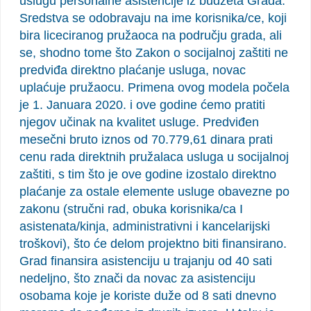
uslugu personalne asistencije iz budžeta Grada.
Sredstva se odobravaju na ime korisnika/ce, koji
bira liceciranog pružaoca na području grada, ali
se, shodno tome što Zakon o socijalnoj zaštiti ne
predviđa direktno plaćanje usluga, novac
uplaćuje pružaocu. Primena ovog modela počela
je 1. Januara 2020. i ove godine ćemo pratiti
njegov učinak na kvalitet usluge. Predviđen
mesečni bruto iznos od 70.779,61 dinara prati
cenu rada direktnih pružalaca usluga u socijalnoj
zaštiti, s tim što je ove godine izostalo direktno
plaćanje za ostale elemente usluge obavezne po
zakonu (stručni rad, obuka korisnika/ca I
asistenata/kinja, administrativni i kancelarijski
troškovi), što će delom projektno biti finansirano.
Grad finansira asistenciju u trajanju od 40 sati
nedeljno, što znači da novac za asistenciju
osobama koje je koriste duže od 8 sati dnevno