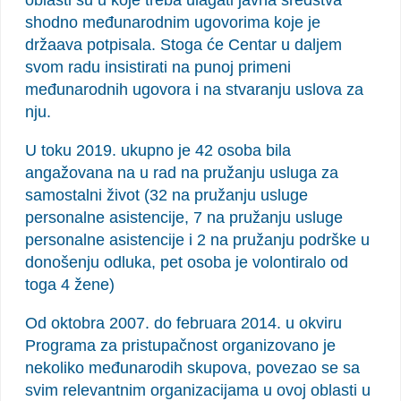
oblasti su u koje treba ulagati javna sredstva
shodno međunarodnim ugovorima koje je
držaava potpisala. Stoga će Centar u daljem
svom radu insistirati na punoj primeni
međunarodnih ugovora i na stvaranju uslova za
nju.
U toku 2019. ukupno je 42 osoba bila
angažovana na u rad na pružanju usluga za
samostalni život (32 na pružanju usluge
personalne asistencije, 7 na pružanju usluge
personalne asistencije i 2 na pružanju podrške u
donošenju odluka, pet osoba je volontiralo od
toga 4 žene)
Od oktobra 2007. do februara 2014. u okviru
Programa za pristupačnost organizovano je
nekoliko međunarodih skupova, povezao se sa
svim relevantnim organizacijama u ovoj oblasti u