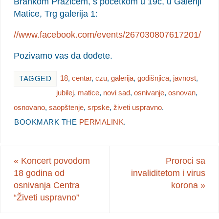
Brankom Pražićem, s početkom u 19č, u Galeriji
Matice, Trg galerija 1:
//www.facebook.com/events/267030807617201/
Pozivamo vas da dođete.
18
,
centar
,
czu
,
galerija
,
godišnjica
,
javnost
,
TAGGED
jubilej
,
matice
,
novi sad
,
osnivanje
,
osnovan
,
osnovano
,
saopštenje
,
srpske
,
živeti uspravno
.
BOOKMARK THE
PERMALINK
.
«
Koncert povodom
Proroci sa
18 godina od
invaliditetom i virus
osnivanja Centra
korona
»
“Živeti uspravno”