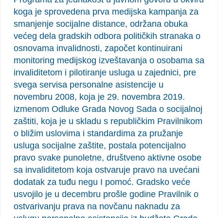
koga je sprovedena prva medijska kampanja za
smanjenje socijalne distance, održana obuka
većeg dela gradskih odbora političkih stranaka o
osnovama invalidnosti, započet kontinuirani
monitoring medijskog izveštavanja o osobama sa
invaliditetom i pilotiranje usluga u zajednici, pre
svega servisa personalne asistencije u
novembru 2008, koja je 29. novembra 2019.
izmenom Odluke Grada Novog Sada o socijalnoj
zaštiti, koja je u skladu s republičkim Pravilnikom
o bližim uslovima i standardima za pružanje
usluga socijalne zaštite, postala potencijalno
pravo svake punoletne, društveno aktivne osobe
sa invaliditetom koja ostvaruje pravo na uvećani
dodatak za tuđu negu I pomoć. Gradsko veće
usvojilo je u decembru prošle godine Pravilnik o
ostvarivanju prava na novčanu naknadu za