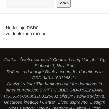
Search
Nedostaje RSD
0
za deblokadu računa
Centar „Živeti uspravno“/ Centre "Living Upriight" Trg
Slobode 3, Novi Sad
Račun za donacije/ Bank account for donations in
RSD 340-11001286-31
Devizni račun/ The bank account for donations in
other currencies: SWIFT CODE: GIBARS22 IBAN:
RS35340000001100128631 Dizajn: Fabrika sajtova,
Uncutove kreacije i Centar "Živeti uspravno" Design:
Sites Factory, Uncut Creations & Centre "Living