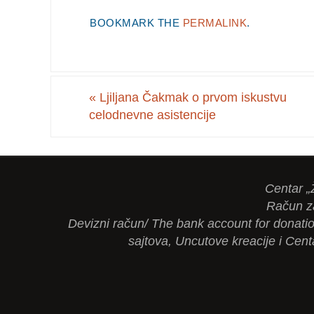
BOOKMARK THE
PERMALINK
.
«
Ljiljana Čakmak o prvom iskustvu
celodnevne asistencije
Centar „
Račun z
Devizni račun/ The bank account for dona
sajtova, Uncutove kreacije i Cent