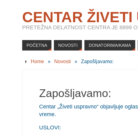
CENTAR ŽIVETI
PRETEŽNA DELATNOST CENTRA JE 8899 OS
POČETNA
NOVOSTI
DONATORIMA/KAMA
Home
»
Novosti
»
Zapošljavamo:
Zapošljavamo:
Centar „Živeti uspravno“ objavljuje ogla
vreme.
USLOVI: