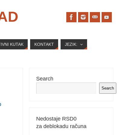
SAD
IVNI KUTAK
KONTAKT
JEZIK:
Search
Search
o
Nedostaje RSD
0
za deblokadu računa