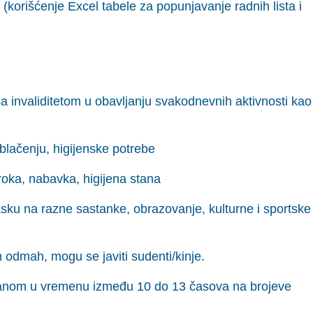
orišćenje Excel tabele za popunjavanje radnih lista i
a invaliditetom u obavljanju svakodnevnih aktivnosti kao
blačenju, higijenske potrebe
oka, nabavka, higijena stana
lasku na razne sastanke, obrazovanje, kulturne i sportske
 odmah, mogu se javiti sudenti/kinje.
 danom u vremenu između 10 do 13 časova na brojeve