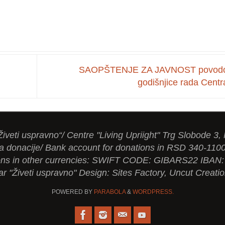
SAOPŠTENJE ZA JAVNOST povod
godišnjice rada Cent
Živeti uspravno“/ Centre "Living Upriight" Trg Slobode 3,
a donacije/ Bank account for donations in RSD 340-110
tions in other currencies: SWIFT CODE: GIBARS22 IBA
ar "Živeti uspravno" Design: Sites Factory, Uncut Creati
POWERED BY
PARABOLA
&
WORDPRESS.