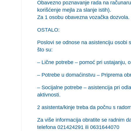
Obavezno poznavanje rada na računaru (k
korišćenje mejla za slanje istih).
Za 1 osobu obavezna vozačka dozvola.
OSTALO:
Poslovi se odnose na asistenciju osobi s
što su:
– Lične potrebe – pomoć pri ustajanju, o
– Potrebe u domaćinstvu – Priprema obr
– Socijalne potrebe – asistencija pri od
aktivnosti.
2 asistenta/kinje treba da počnu s radom
Za više informacija obratite se radnim
telefona 021424291 ili 0631644070