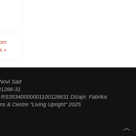
om
ra
»
 Novi Sad
01286-31
N: RS35340000001100128631 Dizajn: Fabrika
ons & Centre "Living Upright" 2025