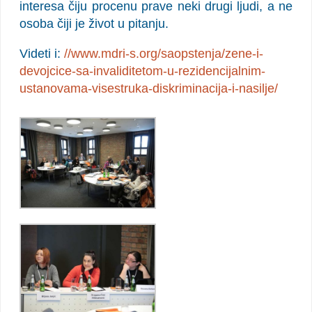
interesa čiju procenu prave neki drugi ljudi, a ne
osoba čiji je život u pitanju.
Videti i:
//www.mdri-s.org/saopstenja/zene-i-
devojcice-sa-invaliditetom-u-rezidencijalnim-
ustanovama-visestruka-diskriminacija-i-nasilje/