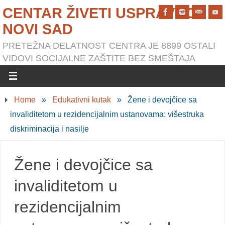
CENTAR ŽIVETI USPRAVNO
NOVI SAD
PRETEŽNA DELATNOST CENTRA JE 8899 OSTALI
VIDOVI SOCIJALNE ZAŠTITE BEZ SMEŠTAJA
Home
»
Edukativni kutak
»
Žene i devojčice sa
invaliditetom u rezidencijalnim ustanovama: višestruka
diskriminacija i nasilje
Žene i devojčice sa
invaliditetom u
rezidencijalnim