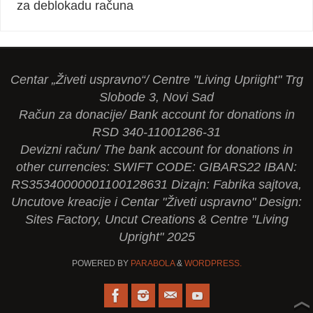
za deblokadu računa
Centar „Živeti uspravno“/ Centre "Living Upriight" Trg
Slobode 3, Novi Sad
Račun za donacije/ Bank account for donations in
RSD 340-11001286-31
Devizni račun/ The bank account for donations in
other currencies: SWIFT CODE: GIBARS22 IBAN:
RS35340000001100128631 Dizajn: Fabrika sajtova,
Uncutove kreacije i Centar "Živeti uspravno" Design:
Sites Factory, Uncut Creations & Centre "Living
Upright" 2025
POWERED BY
PARABOLA
&
WORDPRESS.