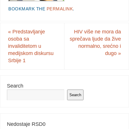
BOOKMARK THE
PERMALINK
.
«
Predstavljanje
HIV više ne mora da
osoba sa
sprečava ljude da žive
invaliditetom u
normalno, srećno i
medijskom diskursu
dugo
»
Srbije 1
Search
Search
Nedostaje RSD
0