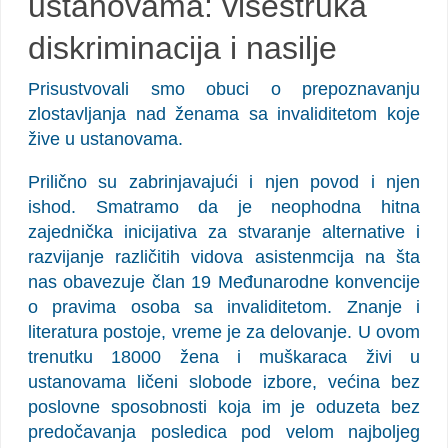
ustanovama: višestruka
diskriminacija i nasilje
Prisustvovali smo obuci o prepoznavanju
zlostavljanja nad ženama sa invaliditetom koje
žive u ustanovama.
Prilično su zabrinjavajući i njen povod i njen
ishod. Smatramo da je neophodna hitna
zajednička inicijativa za stvaranje alternative i
razvijanje različitih vidova asistenmcija na šta
nas obavezuje član 19 Međunarodne konvencije
o pravima osoba sa invaliditetom. Znanje i
literatura postoje, vreme je za delovanje. U ovom
trenutku 18000 žena i muškaraca živi u
ustanovama ličeni slobode izbore, većina bez
poslovne sposobnosti koja im je oduzeta bez
predočavanja posledica pod velom najboljeg