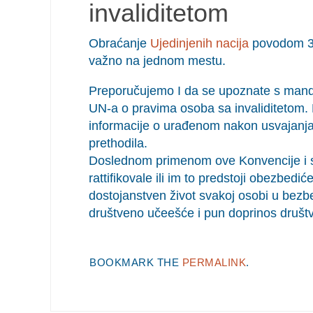
invaliditetom
Obraćanje
Ujedinjenih nacija
povodom 3.
važno na jednom mestu.
Preporučujemo I da se upoznate s mand
UN-a o pravima osoba sa invaliditetom.
informacije o urađenom nakon usvajanja
prethodila.
Doslednom primenom ove Konvencije i sv
rattifikovale ili im to predstoji obezbe
dostojanstven život svakoj osobi u be
društveno učeešće i pun doprinos druš
BOOKMARK THE
PERMALINK
.