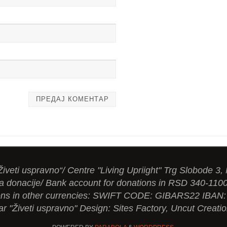
Živeti uspravno“/ Centre "Living Upriight" Trg Slobode 3,
a donacije/ Bank account for donations in RSD 340-110
tions in other currencies: SWIFT CODE: GIBARS22 IBA
ar "Živeti uspravno" Design: Sites Factory, Uncut Creati