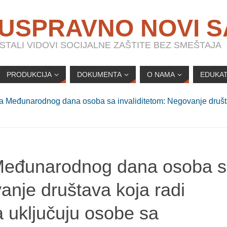
 USPRAVNO NOVI 
TALI VIDOVI SOCIJALNE ZAŠTITE BEZ SMEŠTAJA
PRODUKCIJA
DOKUMENTA
O NAMA
EDUKAT
 Međunarodnog dana osoba sa invaliditetom: Negovanje društa
Međunarodnog dana osoba 
anje društava koja radi
 uključuju osobe sa