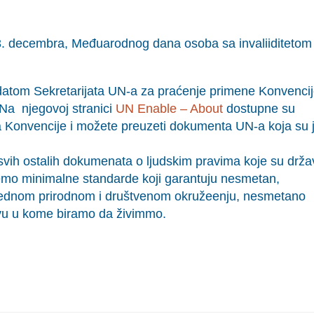
 decembra, Međuarodnog dana osoba sa invaliiditetom
atom Sekretarijata UN-a za praćenje primene Konvenci
 Na njegovoj stranici
UN Enable – About
dostupne su
 Konvencije i možete preuzeti dokumenta UN-a koja su j
ih ostalih dokumenata o ljudskim pravima koje su drža
dićemo minimalne standarde koji garantuju nesmetan,
zbednom prirodnom i društvenom okružeenju, nesmetano
tvu u kome biramo da živimmo.