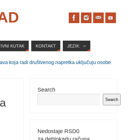
SAD
IVNI KUTAK
KONTAKT
JEZIK:
va koja radi društvenog napretka uključuju osobe
Search
sa
Search
Nedostaje RSD
0
za deblokadu računa