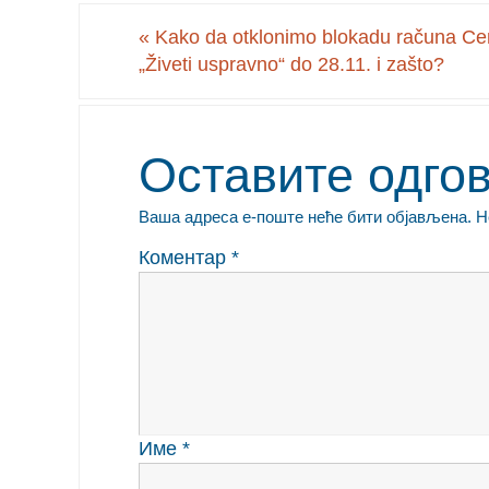
«
Kako da otklonimo blokadu računa Ce
„Živeti uspravno“ do 28.11. i zašto?
Оставите одго
Ваша адреса е-поште неће бити објављена.
Н
Коментар
*
Име
*