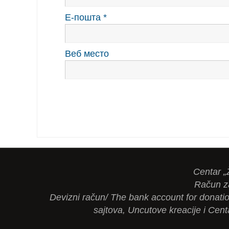
Е-пошта
*
Веб место
Centar „
Račun z
Devizni račun/ The bank account for dona
sajtova, Uncutove kreacije i Cent