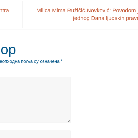
ntra
Milica Mima Ružičić-Novković: Povodom 
jednog Dana ljudskih pra
вор
еопходна поља су означена
*