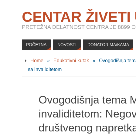
CENTAR ŽIVETI
PRETEŽNA DELATNOST CENTRA JE 8899 OS
POČETNA
NOVOSTI
DONATORIMA/KAMA
Home
»
Edukativni kutak
»
Ovogodišnja tema
sa invaliditetom
Ovogodišnja tema 
invaliditetom: Negov
društvenog napretka