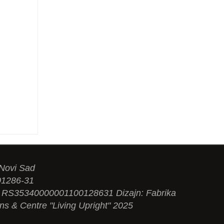
 Novi Sad
01286-31
N: RS35340000001100128631 Dizajn: Fabrika
ons & Centre "Living Upright" 2025