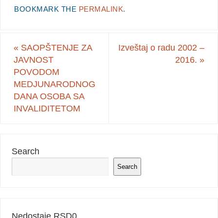
BOOKMARK THE
PERMALINK
.
«
SAOPŠTENJE ZA
Izveštaj o radu 2002 –
JAVNOST
2016.
»
POVODOM
MEDJUNARODNOG
DANA OSOBA SA
INVALIDITETOM
Search
Search
Nedostaje RSD
0