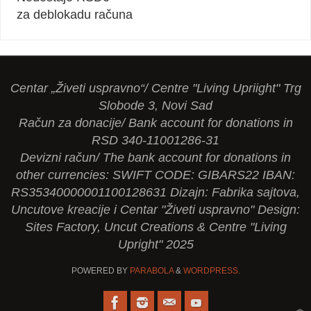
za deblokadu računa
Centar „Živeti uspravno“/ Centre "Living Upriight" Trg
Slobode 3, Novi Sad
Račun za donacije/ Bank account for donations in
RSD 340-11001286-31
Devizni račun/ The bank account for donations in
other currencies: SWIFT CODE: GIBARS22 IBAN:
RS35340000001100128631 Dizajn: Fabrika sajtova,
Uncutove kreacije i Centar "Živeti uspravno" Design:
Sites Factory, Uncut Creations & Centre "Living
Upright" 2025
POWERED BY
PARABOLA
&
WORDPRESS.