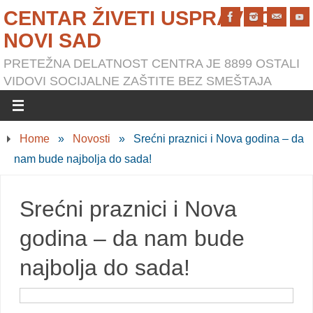
CENTAR ŽIVETI USPRAVNO
NOVI SAD
PRETEŽNA DELATNOST CENTRA JE 8899 OSTALI
VIDOVI SOCIJALNE ZAŠTITE BEZ SMEŠTAJA
Home
»
Novosti
»
Srećni praznici i Nova godina – da
nam bude najbolja do sada!
Srećni praznici i Nova
godina – da nam bude
najbolja do sada!