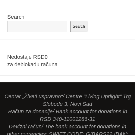
Search
Search
Nedostaje RSD
0
za deblokadu računa
Centar „Živeti uspravno“/ Centre "Living Upriight" Trg
Slobode 3, Novi Sad
Račun za donacije/ Bank account for donations in
RSD 340-11001286-31
Devizni račun/ The bank account for donations in
other currencies: SWIFT CODE: GIBARS22 IBAN: