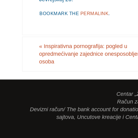
BOOKMARK THE
PERMALINK
.
«
Inspirativna pornografija: pogled u
opredmećivanje zajednice onesposoblje
osoba
Centar „
Račun z
Devizni račun/ The bank account for dona
sajtova, Uncutove kreacije i Cent