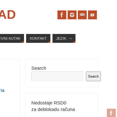
SAD
IVNI KUTAK
KONTAKT
JEZIK:
Search
Search
 na
Nedostaje RSD
0
za deblokadu računa