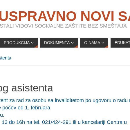
 USPRAVNO NOVI 
TALI VIDOVI SOCIJALNE ZAŠTITE BEZ SMEŠTAJA
PRODUKCIJA
DOKUMENTA
O NAMA
EDUKAT
stenta
g asistenta
tent za rad za osobu sa invaliditetom po ugovoru o radu
počev od 1. februara
u.
3 do 16h na tel. 021/424-291 ili u kancelariji Centra u