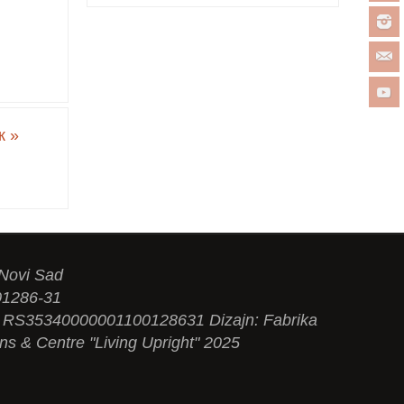
ак
»
 Novi Sad
01286-31
N: RS35340000001100128631 Dizajn: Fabrika
ons & Centre "Living Upright" 2025