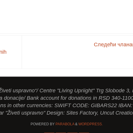
Следећи члан
nih
Živeti uspravno“/ Centre "Living Upriight" Trg Slobode 3,
a donacije/ Bank account for donations in RSD 340-110
tions in other currencies: SWIFT CODE: GIBARS22 IBA
ar "Živeti uspravno" Design: Sites Factory, Uncut Creati
POWERED BY
PARABOLA
&
WORDPRESS.