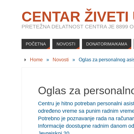
CENTAR ŽIVETI
PRETEŽNA DELATNOST CENTRA JE 8899 OS
POČETNA
NOVOSTI
DONATORIMA/KAMA
Home
»
Novosti
»
Oglas za personalnog asi
Oglas za personalno
Centru je hitno potreban personalni asis
određeno vreme sa punim radnim vreme 
Potrebno je poznavanje rada na računar
Informacije doostupne radnim danom od 1
Jevrejskoj 20.