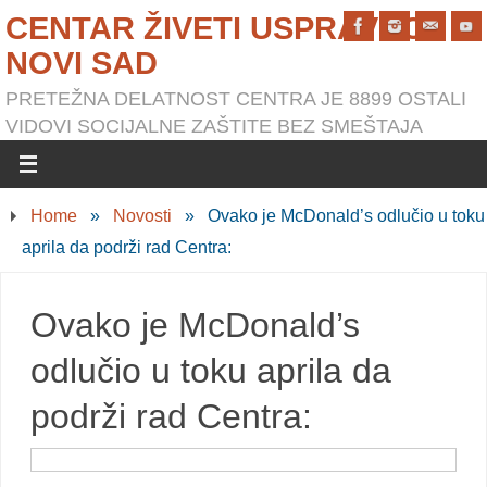
CENTAR ŽIVETI USPRAVNO
NOVI SAD
PRETEŽNA DELATNOST CENTRA JE 8899 OSTALI
VIDOVI SOCIJALNE ZAŠTITE BEZ SMEŠTAJA
Home
»
Novosti
»
Ovako je McDonald’s odlučio u toku
aprila da podrži rad Centra:
Ovako je McDonald’s
odlučio u toku aprila da
podrži rad Centra: