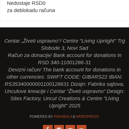
Nedostaje RSD
0
za deblokadu računa
Centar „Živeti uspravno“/ Centre "Living Upriight" Trg
Slobode 3, Novi Sad
Račun za donacije/ Bank account for donations in
RSD 340-11001286-31
Devizni račun/ The bank account for donations in
other currencies: SWIFT CODE: GIBARS22 IBAN:
RS35340000001100128631 Dizajn: Fabrika sajtova,
Uncutove kreacije i Centar "Živeti uspravno" Design:
Sites Factory, Uncut Creations & Centre "Living
Upright" 2025
POWERED BY
PARABOLA
&
WORDPRESS.