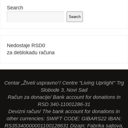
Search
Search
Nedostaje RSD
0
za deblokadu računa
Centar „Živeti uspravno“/ Centre "Living Upriight" Trg
Slobode 3, Novi Sad
Račun za donacije/ Bank account for donations in
RSD 340-11001286-31
Devizni račun/ The bank account for donations in
other currencies: SWIFT CODE: GIBARS22 IBAN:
RS35340000001100128631 Dizajn: Fabrika sajtova,