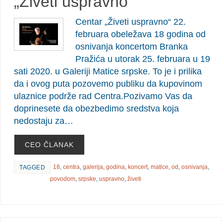
„Živeti uspravno“
Centar „Živeti uspravno“ 22.
februara obeležava 18 godina od
osnivanja koncertom Branka
Pražića u utorak 25. februara u 19
sati 2020. u Galeriji Matice srpske. To je i prilika
da i ovog puta pozovemo publiku da kupovinom
ulaznice podrže rad Centra.Pozivamo Vas da
doprinesete da obezbedimo sredstva koja
nedostaju za…
CEO ČLANAK
18
,
centra
,
galerija
,
godina
,
koncert
,
matice
,
od
,
osnivanja
,
TAGGED
povodom
,
srpske
,
uspravno
,
živeti