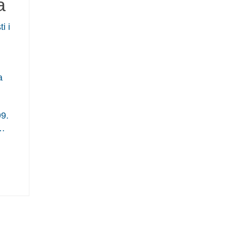
a
i i
a
99.
w…