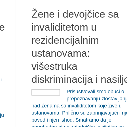
Žene i devojčice sa
ve
invaliditetom u
rezidencijalnim
ustanovama:
višestruka
diskriminacija i nasilj
i
Prisustvovali smo obuci o
prepoznavanju zlostavljanj
nad ženama sa invaliditetom koje žive u
ustanovama. Prilično su zabrinjavajući i n
ju
povod i njen ishod. Smatramo da je
neophodna hitna zajednička inicijativa za